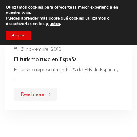
Utilizamos cookies para ofrecerte la mejor experiencia en
Trae a un amigo y llevaos un total de 75€ de descuento.
nuestra web.
Puedes aprender más sobre qué cookies utilizamos o
desactivarlas en los
ajustes
.
Aceptar
21 noviembre, 2013
El turismo ruso en España
El turismo representa un 10 % del PIB de España y
…
Read more