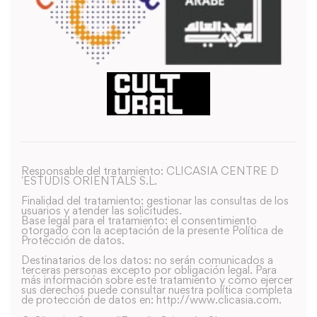
Responsable del tratamiento: CLICASIA CENTRE D
´ESTUDIS ORIENTALS S.L.
Finalidad del tratamiento: gestionar las consultas de los
usuarios y atender las solicitudes.
Base legal para el tratamiento: el consentimiento
otorgado con la aceptación de la presente Política de
Protección de datos.
Destinatarios de los datos: no serán comunicados a
terceras personas excepto por obligación legal. Para
más información sobre este tratamiento y como ejercer
sus derechos puede consultar nuestra política completa
de protección de datos en: http://www.clicasia.com.