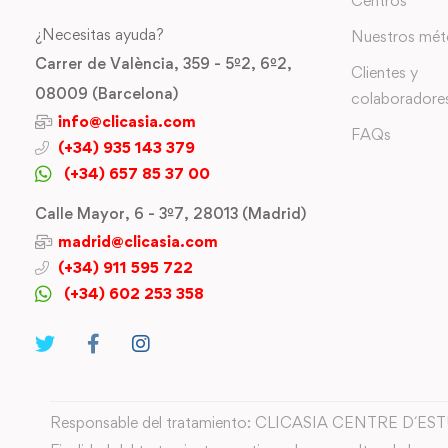
Centros
¿Necesitas ayuda?
Nuestros mé
Carrer de València, 359 - 5º2, 6º2,
Clientes y
08009 (Barcelona)
colaboradore
info@clicasia.com
FAQs
(+34) 935 143 379
(+34) 657 85 37 00
Calle Mayor, 6 - 3º7, 28013 (Madrid)
madrid@clicasia.com
(+34) 911 595 722
(+34) 602 253 358
Responsable del tratamiento: CLICASIA CENTRE D´ES