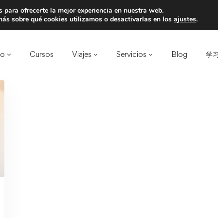
 para ofrecerte la mejor experiencia en nuestra web.
a un amigo y llevaos un total de 75€ de desc
ás sobre qué cookies utilizamos o desactivarlas en los
ajustes
.
ro
Cursos
Viajes
Servicios
Blog
学习