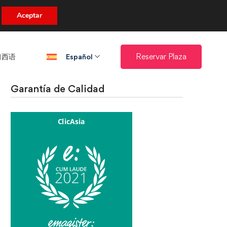
uento.
Aceptar
西语​
Reservar Plaza
Español
Garantía de Calidad