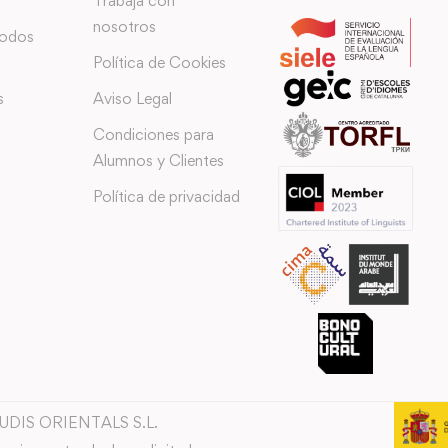
Trabaja con
nosotros
todos
Política de Cookies
s
Aviso Legal
Condiciones para
Alumnos y Clientes
Política de privacidad
TUDIS ORIENTALS S.L.