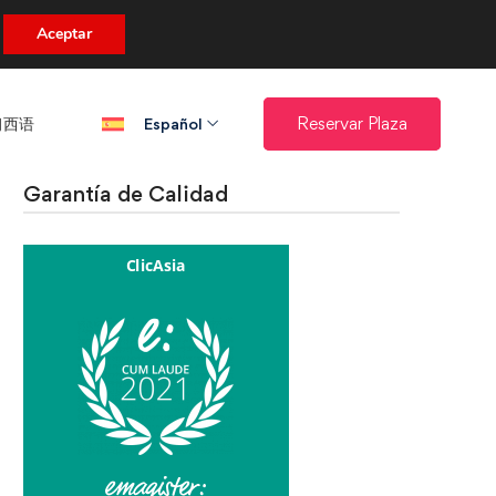
uento.
Aceptar
西语​
Reservar Plaza
Español
Garantía de Calidad