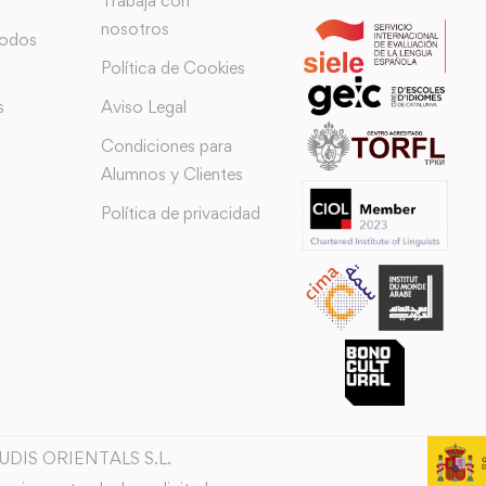
Trabaja con
nosotros
todos
Política de Cookies
s
Aviso Legal
Condiciones para
Alumnos y Clientes
Política de privacidad
TUDIS ORIENTALS S.L.