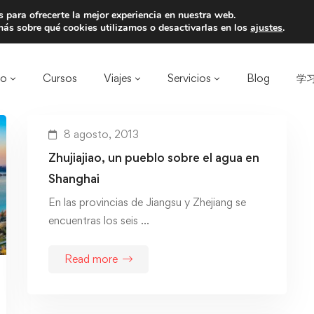
 para ofrecerte la mejor experiencia en nuestra web.
a un amigo y llevaos un total de 75€ de desc
ás sobre qué cookies utilizamos o desactivarlas en los
ajustes
.
ro
Cursos
Viajes
Servicios
Blog
学习
8 agosto, 2013
Zhujiajiao, un pueblo sobre el agua en
Shanghai
En las provincias de Jiangsu y Zhejiang se
encuentras los seis …
Read more