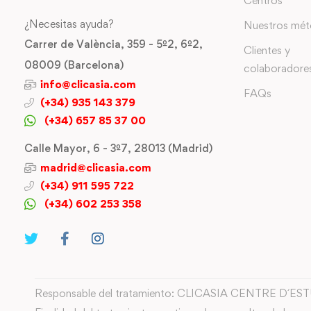
Centros
¿Necesitas ayuda?
Nuestros mé
Carrer de València, 359 - 5º2, 6º2,
Clientes y
08009 (Barcelona)
colaboradore
info@clicasia.com
FAQs
(+34) 935 143 379
(+34) 657 85 37 00
Calle Mayor, 6 - 3º7, 28013 (Madrid)
madrid@clicasia.com
(+34) 911 595 722
(+34) 602 253 358
Responsable del tratamiento: CLICASIA CENTRE D´ES