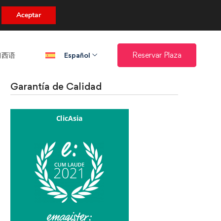
uento.
Aceptar
西语​
Reservar Plaza
Español
Garantía de Calidad