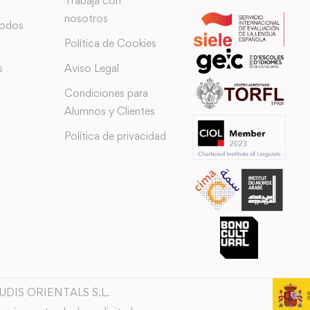
Trabaja con
nosotros
todos
Política de Cookies
s
Aviso Legal
Condiciones para
Alumnos y Clientes
Política de privacidad
TUDIS ORIENTALS S.L.