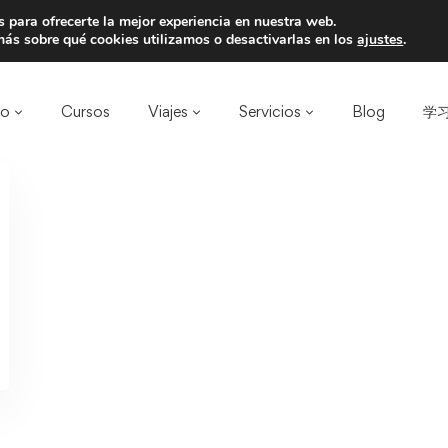
 para ofrecerte la mejor experiencia en nuestra web.
a un amigo y llevaos un total de 75€ de desc
ás sobre qué cookies utilizamos o desactivarlas en los
ajustes
.
ro
Cursos
Viajes
Servicios
Blog
学习