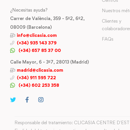
Centros
¿Necesitas ayuda?
Nuestros mé
Carrer de València, 359 - 5º2, 6º2,
Clientes y
08009 (Barcelona)
colaboradore
info@clicasia.com
FAQs
(+34) 935 143 379
(+34) 657 85 37 00
Calle Mayor, 6 - 3º7, 28013 (Madrid)
madrid@clicasia.com
(+34) 911 595 722
(+34) 602 253 358
Responsable del tratamiento: CLICASIA CENTRE D´ES