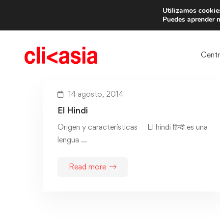
Utilizamos cookies
Trae 
Puedes aprender m
Cent
14 agosto, 2014
El Hindi
Origen y características El hindi हिन्दी es una
lengua …
Read more