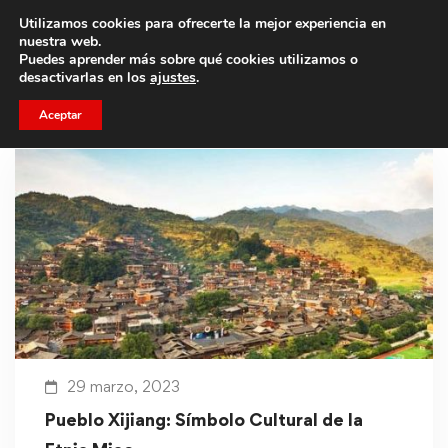
Utilizamos cookies para ofrecerte la mejor experiencia en
Trae a un amigo y llevaos un total de 75€ de descuento.
nuestra web.
Puedes aprender más sobre qué cookies utilizamos o
desactivarlas en los
ajustes
.
Aceptar
29 marzo, 2023
Pueblo Xijiang: Símbolo Cultural de la