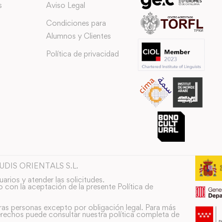
s
Aviso Legal
Condiciones para
Alumnos y Clientes
Política de privacidad
TUDIS ORIENTALS S.L.
uarios y atender las solicitudes.
o con la aceptación de la presente Política de
ras personas excepto por obligación legal. Para más
rechos puede consultar nuestra política completa de