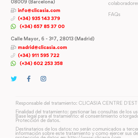
08009 (Barcelona)
colaboradore
info@clicasia.com
FAQs
(+34) 935 143 379
(+34) 657 85 37 00
Calle Mayor, 6 - 3º7, 28013 (Madrid)
madrid@clicasia.com
(+34) 911 595 722
(+34) 602 253 358
Responsable del tratamiento: CLICASIA CENTRE D´ES
Finalidad del tratamiento: gestionar las consultas de los us
Base legal para el tratamiento: el consentimiento otorgad
Protección de datos.
Destinatarios de los datos: no serán comunicados a terce
información sobre este tratamiento y como ejercer sus de
protección de datos en: http://www.clicasia.com.