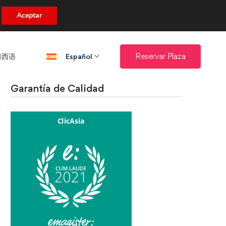
uento.
Aceptar
西语​
Reservar Plaza
Español
Garantía de Calidad