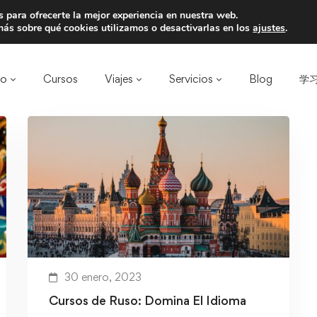
 para ofrecerte la mejor experiencia en nuestra web.
a un amigo y llevaos un total de 75€ de desc
ás sobre qué cookies utilizamos o desactivarlas en los
ajustes
.
ro
Cursos
Viajes
Servicios
Blog
学习
30 enero, 2023
Cursos de Ruso: Domina El Idioma