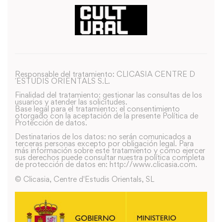
Responsable del tratamiento: CLICASIA CENTRE D
´ESTUDIS ORIENTALS S.L.
Finalidad del tratamiento: gestionar las consultas de los
usuarios y atender las solicitudes.
Base legal para el tratamiento: el consentimiento
otorgado con la aceptación de la presente Política de
Protección de datos.
Destinatarios de los datos: no serán comunicados a
terceras personas excepto por obligación legal. Para
más información sobre este tratamiento y como ejercer
sus derechos puede consultar nuestra política completa
de protección de datos en: http://www.clicasia.com.
© Clicasia, Centre d'Estudis Orientals, SL