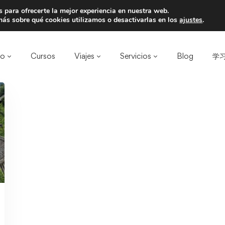
 para ofrecerte la mejor experiencia en nuestra web.
a un amigo y llevaos un total de 75€ de desc
ás sobre qué cookies utilizamos o desactivarlas en los
ajustes
.
ro
Cursos
Viajes
Servicios
Blog
学习