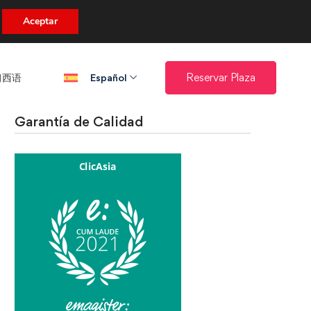
uento.
Aceptar
西语​
Reservar Plaza
Español
Garantía de Calidad