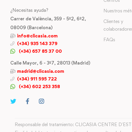
Centros
¿Necesitas ayuda?
Nuestros mé
Carrer de València, 359 - 5º2, 6º2,
Clientes y
08009 (Barcelona)
colaboradore
info@clicasia.com
FAQs
(+34) 935 143 379
(+34) 657 85 37 00
Calle Mayor, 6 - 3º7, 28013 (Madrid)
madrid@clicasia.com
(+34) 911 595 722
(+34) 602 253 358
Responsable del tratamiento: CLICASIA CENTRE D´ES