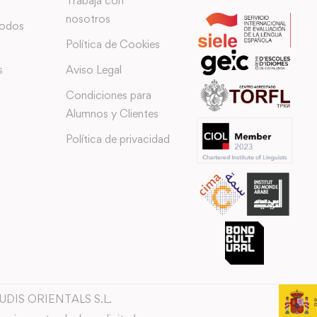
Trabaja con
nosotros
todos
Política de Cookies
s
Aviso Legal
Condiciones para
Alumnos y Clientes
Política de privacidad
TUDIS ORIENTALS S.L.