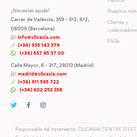
Centros
¿Necesitas ayuda?
Nuestros mé
Carrer de València, 359 - 5º2, 6º2,
Clientes y
08009 (Barcelona)
colaboradore
info@clicasia.com
FAQs
(+34) 935 143 379
(+34) 657 85 37 00
Calle Mayor, 6 - 3º7, 28013 (Madrid)
madrid@clicasia.com
(+34) 911 595 722
(+34) 602 253 358
Responsable del tratamiento: CLICASIA CENTRE D´ES