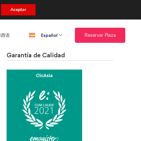
uento.
Aceptar
西语​
Reservar Plaza
Español
Garantía de Calidad