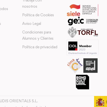
Trabaja con
nosotros
todos
Política de Cookies
s
Aviso Legal
Condiciones para
Alumnos y Clientes
Política de privacidad
TUDIS ORIENTALS S.L.