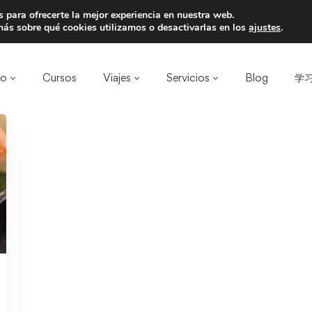
 para ofrecerte la mejor experiencia en nuestra web.
a un amigo y llevaos un total de 75€ de desc
ás sobre qué cookies utilizamos o desactivarlas en los
ajustes
.
ro
Cursos
Viajes
Servicios
Blog
学习