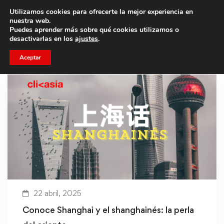
Utilizamos cookies para ofrecerte la mejor experiencia en
Trae a un amigo y llevaos un total de 75€ de descuento.
nuestra web.
Puedes aprender más sobre qué cookies utilizamos o
desactivarlas en los
ajustes
.
Aceptar
22 abril, 2025
Conoce Shanghai y el shanghainés: la perla