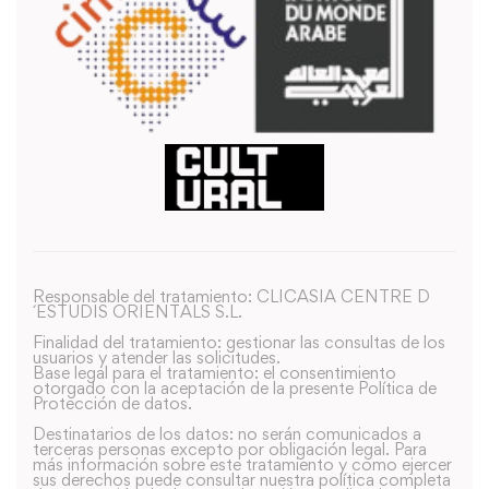
Responsable del tratamiento: CLICASIA CENTRE D
´ESTUDIS ORIENTALS S.L.
Finalidad del tratamiento: gestionar las consultas de los
usuarios y atender las solicitudes.
Base legal para el tratamiento: el consentimiento
otorgado con la aceptación de la presente Política de
Protección de datos.
Destinatarios de los datos: no serán comunicados a
terceras personas excepto por obligación legal. Para
más información sobre este tratamiento y como ejercer
sus derechos puede consultar nuestra política completa