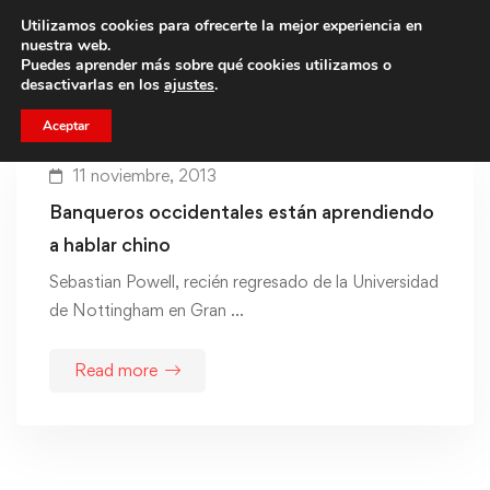
Utilizamos cookies para ofrecerte la mejor experiencia en
Trae a un amigo y llevaos un total de 75€ de descuento.
nuestra web.
Puedes aprender más sobre qué cookies utilizamos o
desactivarlas en los
ajustes
.
Aceptar
11 noviembre, 2013
Banqueros occidentales están aprendiendo
a hablar chino
Sebastian Powell, recién regresado de la Universidad
de Nottingham en Gran …
Read more