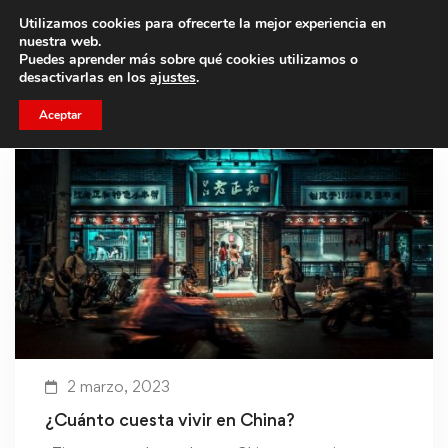
Utilizamos cookies para ofrecerte la mejor experiencia en
Trae a un amigo y llevaos un total de 75€ de descuento.
nuestra web.
Puedes aprender más sobre qué cookies utilizamos o
desactivarlas en los
ajustes
.
Aceptar
2 marzo, 2023
¿Cuánto cuesta vivir en China?