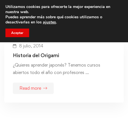
Utilizamos cookies para ofrecerte la mejor experiencia en
Trae a un amigo y llevaos un total de 75€ de descuento.
nuestra web.
Puedes aprender más sobre qué cookies utilizamos o
desactivarlas en los
ajustes
.
Aceptar
8 julio, 2014
Historia del Origami
¿Quieres aprender japonés? Tenemos cursos
abiertos todo el año con profesores …
Read more