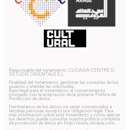
Responsable del tratamiento: CLICASIA CENTRE D
´ESTUDIS ORIENTALS S.L.
Finalidad del tratamiento: gestionar las consultas de los
usuarios y atender las solicitudes.
Base legal para el tratamiento: el consentimiento
otorgado con la aceptación de la presente Política de
Protección de datos.
Destinatarios de los datos: no serán comunicados a
terceras personas excepto por obligación legal. Para
más información sobre este tratamiento y como ejercer
sus derechos puede consultar nuestra política completa
de protección de datos en: http://www.clicasia.com.