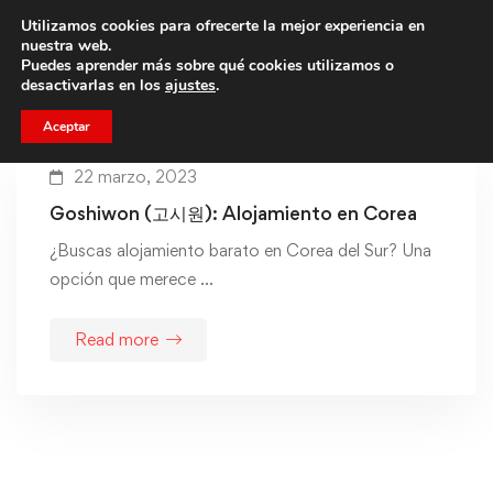
Utilizamos cookies para ofrecerte la mejor experiencia en
Trae a un amigo y llevaos un total de 75€ de descuento.
nuestra web.
Puedes aprender más sobre qué cookies utilizamos o
desactivarlas en los
ajustes
.
Aceptar
22 marzo, 2023
Goshiwon (고시원): Alojamiento en Corea
¿Buscas alojamiento barato en Corea del Sur? Una
opción que merece …
Read more