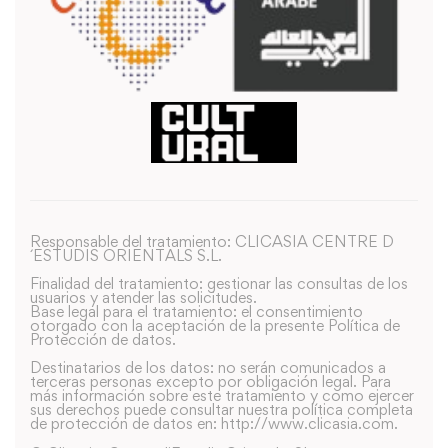
Responsable del tratamiento: CLICASIA CENTRE D
´ESTUDIS ORIENTALS S.L.
Finalidad del tratamiento: gestionar las consultas de los
usuarios y atender las solicitudes.
Base legal para el tratamiento: el consentimiento
otorgado con la aceptación de la presente Política de
Protección de datos.
Destinatarios de los datos: no serán comunicados a
terceras personas excepto por obligación legal. Para
más información sobre este tratamiento y como ejercer
sus derechos puede consultar nuestra política completa
de protección de datos en: http://www.clicasia.com.