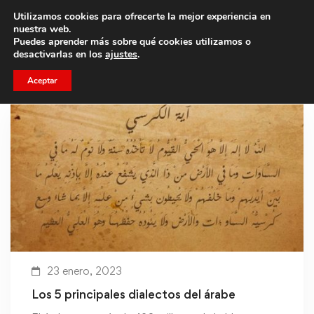
Utilizamos cookies para ofrecerte la mejor experiencia en
Trae a un amigo y llevaos un total de 75€ de descuento.
nuestra web.
Puedes aprender más sobre qué cookies utilizamos o
desactivarlas en los
ajustes
.
Aceptar
23 enero, 2023
Los 5 principales dialectos del árabe