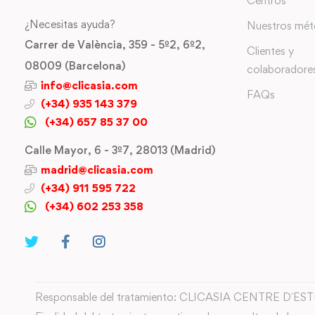
Centros
¿Necesitas ayuda?
Nuestros mé
Carrer de València, 359 - 5º2, 6º2,
Clientes y
08009 (Barcelona)
colaboradore
info@clicasia.com
FAQs
(+34) 935 143 379
(+34) 657 85 37 00
Calle Mayor, 6 - 3º7, 28013 (Madrid)
madrid@clicasia.com
(+34) 911 595 722
(+34) 602 253 358
Responsable del tratamiento: CLICASIA CENTRE D´ES