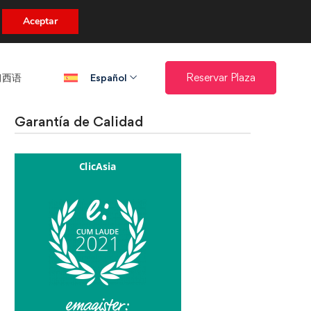
uento.
Aceptar
西语​
Reservar Plaza
Español
Garantía de Calidad