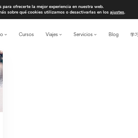
 para ofrecerte la mejor experiencia en nuestra web.
a un amigo y llevaos un total de 75€ de desc
ás sobre qué cookies utilizamos o desactivarlas en los
ajustes
.
ro
Cursos
Viajes
Servicios
Blog
学习