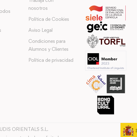
Trabaja con
nosotros
todos
Política de Cookies
s
Aviso Legal
Condiciones para
Alumnos y Clientes
Política de privacidad
TUDIS ORIENTALS S.L.