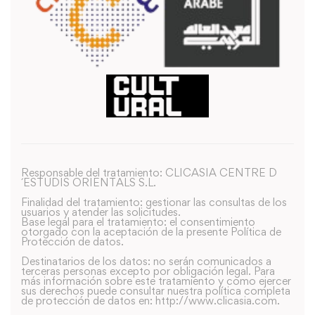
Responsable del tratamiento: CLICASIA CENTRE D
´ESTUDIS ORIENTALS S.L.
Finalidad del tratamiento: gestionar las consultas de los
usuarios y atender las solicitudes.
Base legal para el tratamiento: el consentimiento
otorgado con la aceptación de la presente Política de
Protección de datos.
Destinatarios de los datos: no serán comunicados a
terceras personas excepto por obligación legal. Para
más información sobre este tratamiento y como ejercer
sus derechos puede consultar nuestra política completa
de protección de datos en: http://www.clicasia.com.