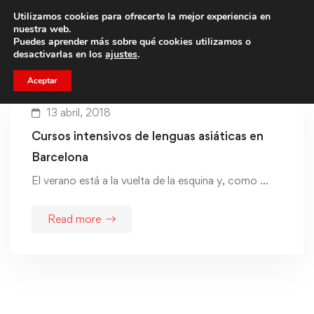
Utilizamos cookies para ofrecerte la mejor experiencia en
Trae a un amigo y llevaos un total de 75€ de descuento.
nuestra web.
Puedes aprender más sobre qué cookies utilizamos o
desactivarlas en los
ajustes
.
Aceptar
13 abril, 2018
Cursos intensivos de lenguas asiáticas en
Barcelona
El verano está a la vuelta de la esquina y, como …
Read more