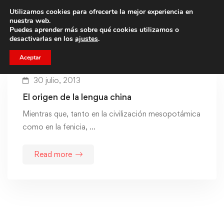
Utilizamos cookies para ofrecerte la mejor experiencia en
Trae a un amigo y llevaos un total de 75€ de descuento.
nuestra web.
Puedes aprender más sobre qué cookies utilizamos o
desactivarlas en los
ajustes
.
Aceptar
30 julio, 2013
El origen de la lengua china
Mientras que, tanto en la civilización mesopotámica
como en la fenicia, …
Read more