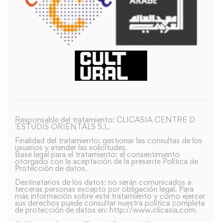
Responsable del tratamiento: CLICASIA CENTRE D
´ESTUDIS ORIENTALS S.L.
Finalidad del tratamiento: gestionar las consultas de los
usuarios y atender las solicitudes.
Base legal para el tratamiento: el consentimiento
otorgado con la aceptación de la presente Política de
Protección de datos.
Destinatarios de los datos: no serán comunicados a
terceras personas excepto por obligación legal. Para
más información sobre este tratamiento y como ejercer
sus derechos puede consultar nuestra política completa
de protección de datos en: http://www.clicasia.com.