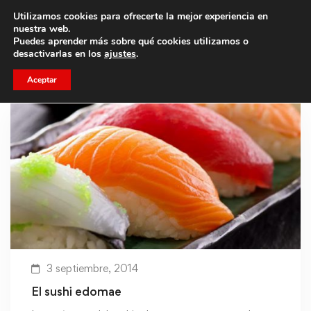
Utilizamos cookies para ofrecerte la mejor experiencia en
Trae a un amigo y llevaos un total de 75€ de descuento.
nuestra web.
Puedes aprender más sobre qué cookies utilizamos o
desactivarlas en los
ajustes
.
Aceptar
3 septiembre, 2014
El sushi edomae