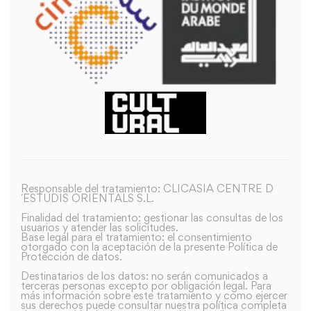
Responsable del tratamiento: CLICASIA CENTRE D
´ESTUDIS ORIENTALS S.L.
Finalidad del tratamiento: gestionar las consultas de los
usuarios y atender las solicitudes.
Base legal para el tratamiento: el consentimiento
otorgado con la aceptación de la presente Política de
Protección de datos.
Destinatarios de los datos: no serán comunicados a
terceras personas excepto por obligación legal. Para
más información sobre este tratamiento y como ejercer
sus derechos puede consultar nuestra política completa