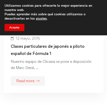
Utilizamos cookies para ofrecerte la mejor experiencia en
Trae a un amigo y llevaos un total de 75€ de descuento.
nuestra web.
Puedes aprender más sobre qué cookies utilizamos o
desactivarlas en los
ajustes
.
Aceptar
12 mayo, 2015
Clases particulares de japonés a piloto
español de Fórmula 1
Nuestro equipo de Clicasia se pone a disposición
de Marc Gené, …
Read more