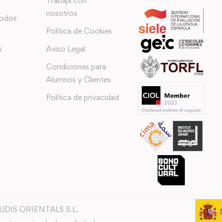
Trabaja con
nosotros
todos
Política de Cookies
s
Aviso Legal
Condiciones para
Alumnos y Clientes
Política de privacidad
TUDIS ORIENTALS S.L.