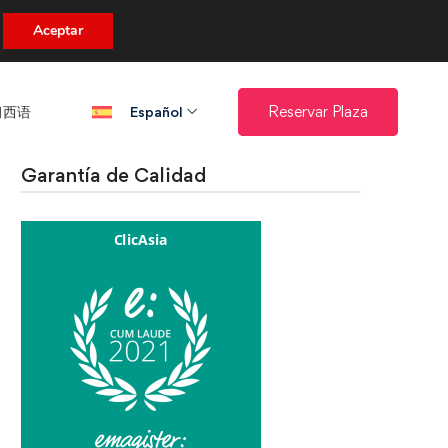
uento.
Aceptar
西语​
Reservar Plaza
Español
Garantía de Calidad