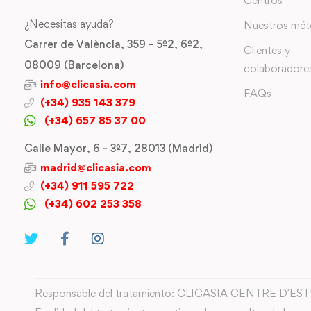
Centros
¿Necesitas ayuda?
Nuestros mé
Carrer de València, 359 - 5º2, 6º2,
Clientes y
08009 (Barcelona)
colaboradore
info@clicasia.com
FAQs
(+34) 935 143 379
(+34) 657 85 37 00
Calle Mayor, 6 - 3º7, 28013 (Madrid)
madrid@clicasia.com
(+34) 911 595 722
(+34) 602 253 358
Responsable del tratamiento: CLICASIA CENTRE D´ES