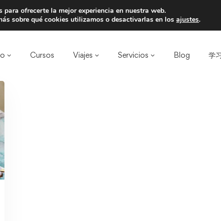
 para ofrecerte la mejor experiencia en nuestra web.
a un amigo y llevaos un total de 75€ de desc
ás sobre qué cookies utilizamos o desactivarlas en los
ajustes
.
ro
Cursos
Viajes
Servicios
Blog
学习