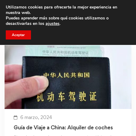
Utilizamos cookies para ofrecerte la mejor experiencia en
Trae a un amigo y llevaos un total de 75€ de descuento.
nuestra web.
Puedes aprender más sobre qué cookies utilizamos o
desactivarlas en los
ajustes
.
Aceptar
6 marzo, 2024
Guía de Viaje a China: Alquiler de coches