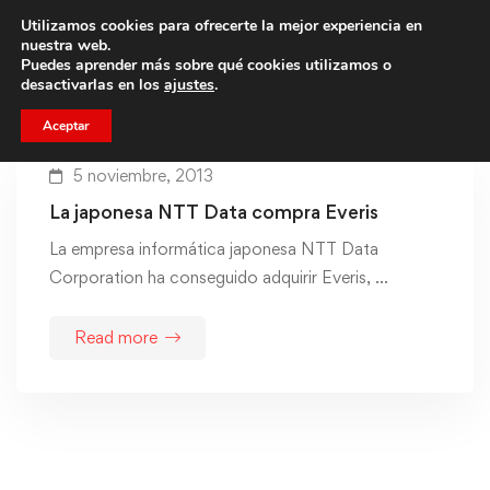
Utilizamos cookies para ofrecerte la mejor experiencia en
Trae a un amigo y llevaos un total de 75€ de descuento.
nuestra web.
Puedes aprender más sobre qué cookies utilizamos o
desactivarlas en los
ajustes
.
Aceptar
5 noviembre, 2013
La japonesa NTT Data compra Everis
La empresa informática japonesa NTT Data
Corporation ha conseguido adquirir Everis, …
Read more