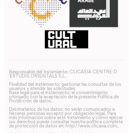
Responsable del tratamiento: CLICASIA CENTRE D
´ESTUDIS ORIENTALS S.L.
Finalidad del tratamiento: gestionar las consultas de los
usuarios y atender las solicitudes.
Base legal para el tratamiento: el consentimiento
otorgado con la aceptación de la presente Política de
Protección de datos.
Destinatarios de los datos: no serán comunicados a
terceras personas excepto por obligación legal. Para
más información sobre este tratamiento y como ejercer
sus derechos puede consultar nuestra política completa
de protección de datos en: http://www.clicasia.com.