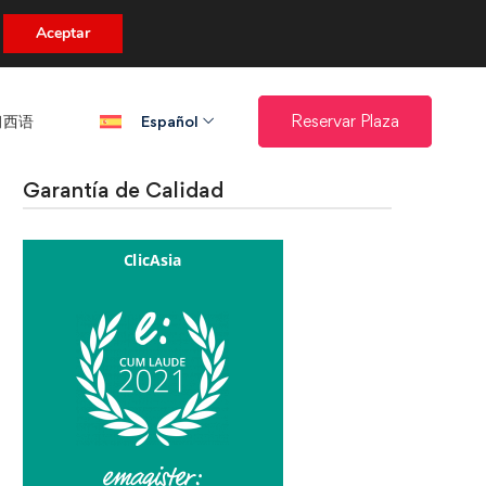
uento.
Aceptar
西语​
Reservar Plaza
Español
Garantía de Calidad