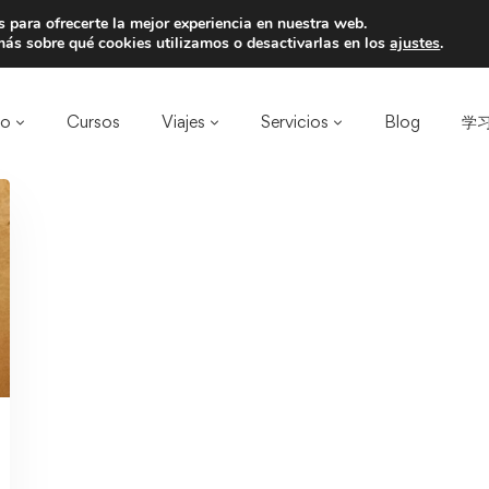
 para ofrecerte la mejor experiencia en nuestra web.
a un amigo y llevaos un total de 75€ de desc
ás sobre qué cookies utilizamos o desactivarlas en los
ajustes
.
ro
Cursos
Viajes
Servicios
Blog
学习