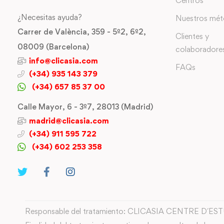
Centros
¿Necesitas ayuda?
Nuestros mé
Carrer de València, 359 - 5º2, 6º2,
Clientes y
08009 (Barcelona)
colaboradore
info@clicasia.com
FAQs
(+34) 935 143 379
(+34) 657 85 37 00
Calle Mayor, 6 - 3º7, 28013 (Madrid)
madrid@clicasia.com
(+34) 911 595 722
(+34) 602 253 358
Responsable del tratamiento: CLICASIA CENTRE D´ES