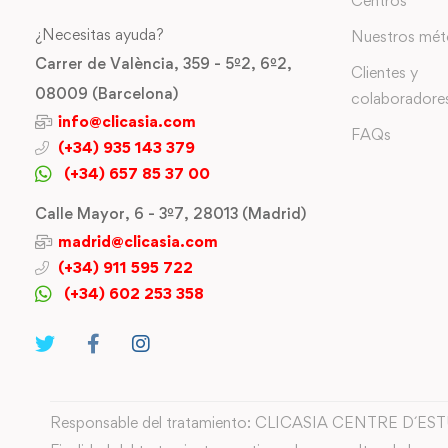
Centros
¿Necesitas ayuda?
Nuestros mé
Carrer de València, 359 - 5º2, 6º2,
Clientes y
08009 (Barcelona)
colaboradore
info@clicasia.com
FAQs
(+34) 935 143 379
(+34) 657 85 37 00
Calle Mayor, 6 - 3º7, 28013 (Madrid)
madrid@clicasia.com
(+34) 911 595 722
(+34) 602 253 358
Responsable del tratamiento: CLICASIA CENTRE D´ES