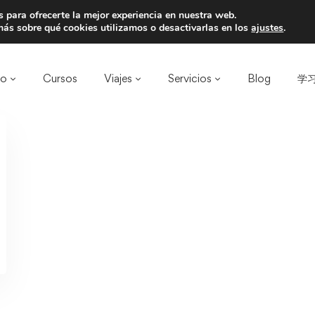
 para ofrecerte la mejor experiencia en nuestra web.
a un amigo y llevaos un total de 75€ de desc
ás sobre qué cookies utilizamos o desactivarlas en los
ajustes
.
ro
Cursos
Viajes
Servicios
Blog
学习