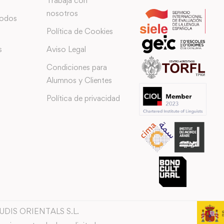
Trabaja con
nosotros
todos
Política de Cookies
s
Aviso Legal
Condiciones para
Alumnos y Clientes
Política de privacidad
TUDIS ORIENTALS S.L.