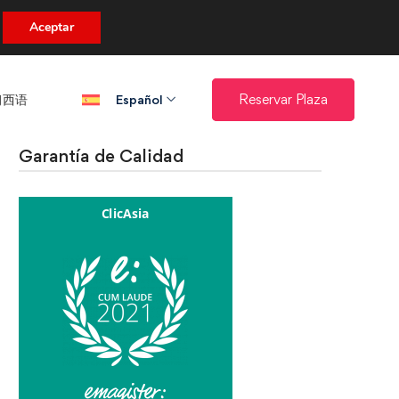
uento.
Aceptar
西语​
Reservar Plaza
Español
Garantía de Calidad