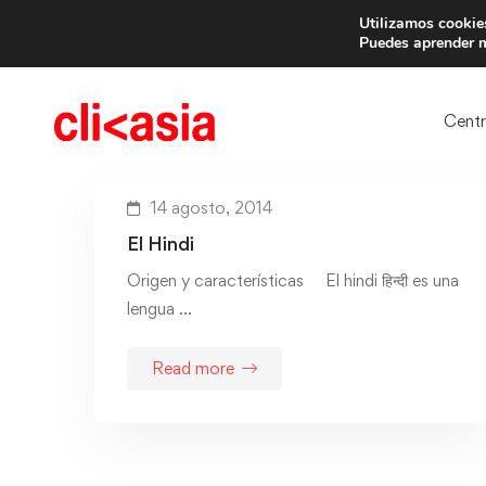
Utilizamos cookies
Trae 
Puedes aprender m
Cent
14 agosto, 2014
El Hindi
Origen y características El hindi हिन्दी es una
lengua …
Read more