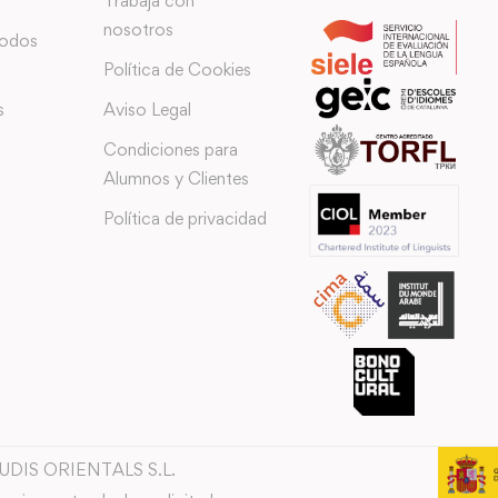
Trabaja con
nosotros
todos
Política de Cookies
s
Aviso Legal
Condiciones para
Alumnos y Clientes
Política de privacidad
TUDIS ORIENTALS S.L.