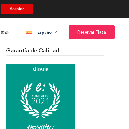
uento.
Aceptar
西语​
Reservar Plaza
Español
Garantía de Calidad