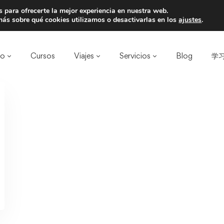
 para ofrecerte la mejor experiencia en nuestra web.
a un amigo y llevaos un total de 75€ de desc
ás sobre qué cookies utilizamos o desactivarlas en los
ajustes
.
ro
Cursos
Viajes
Servicios
Blog
学习