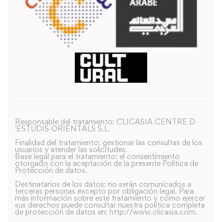
Responsable del tratamiento: CLICASIA CENTRE D
´ESTUDIS ORIENTALS S.L.
Finalidad del tratamiento: gestionar las consultas de los
usuarios y atender las solicitudes.
Base legal para el tratamiento: el consentimiento
otorgado con la aceptación de la presente Política de
Protección de datos.
Destinatarios de los datos: no serán comunicados a
terceras personas excepto por obligación legal. Para
más información sobre este tratamiento y como ejercer
sus derechos puede consultar nuestra política completa
de protección de datos en: http://www.clicasia.com.