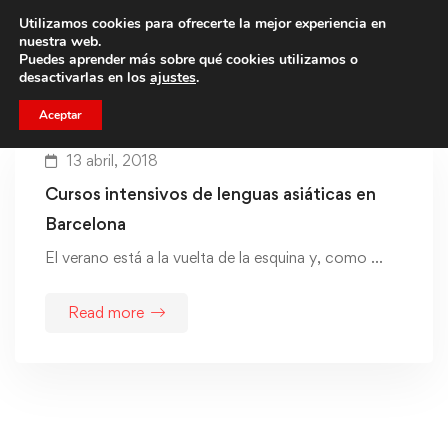
Utilizamos cookies para ofrecerte la mejor experiencia en
Trae a un amigo y llevaos un total de 75€ de descuento.
nuestra web.
Puedes aprender más sobre qué cookies utilizamos o
desactivarlas en los
ajustes
.
Aceptar
13 abril, 2018
Cursos intensivos de lenguas asiáticas en
Barcelona
El verano está a la vuelta de la esquina y, como …
Read more