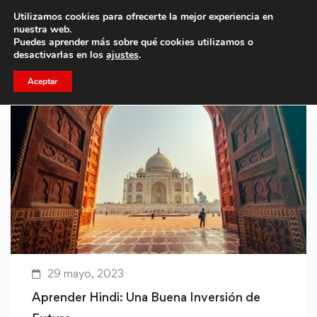
Utilizamos cookies para ofrecerte la mejor experiencia en
Trae a un amigo y llevaos un total de 75€ de descuento.
nuestra web.
Puedes aprender más sobre qué cookies utilizamos o
desactivarlas en los
ajustes
.
Aceptar
29 mayo, 2023
Aprender Hindi: Una Buena Inversión de