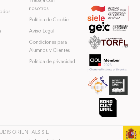
Trabaja con
nosotros
todos
Política de Cookies
s
Aviso Legal
Condiciones para
Alumnos y Clientes
Política de privacidad
TUDIS ORIENTALS S.L.