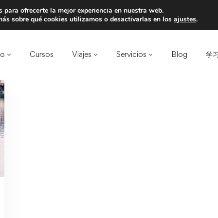
 para ofrecerte la mejor experiencia en nuestra web.
a un amigo y llevaos un total de 75€ de desc
ás sobre qué cookies utilizamos o desactivarlas en los
ajustes
.
ro
Cursos
Viajes
Servicios
Blog
学习