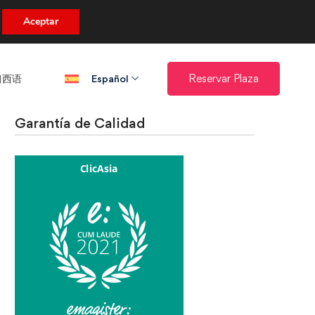
uento.
Aceptar
西语​
Reservar Plaza
Español
Garantía de Calidad