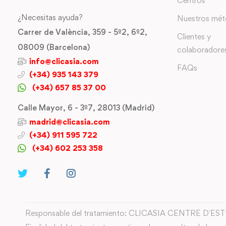
Centros
¿Necesitas ayuda?
Nuestros mé
Carrer de València, 359 - 5º2, 6º2,
Clientes y
08009 (Barcelona)
colaboradore
info@clicasia.com
FAQs
(+34) 935 143 379
(+34) 657 85 37 00
Calle Mayor, 6 - 3º7, 28013 (Madrid)
madrid@clicasia.com
(+34) 911 595 722
(+34) 602 253 358
Responsable del tratamiento: CLICASIA CENTRE D´ES