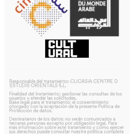
Responsable del tratamiento: CLICASIA CENTRE D
´ESTUDIS ORIENTALS S.L.
Finalidad del tratamiento: gestionar las consultas de los
usuarios y atender las solicitudes.
Base legal para el tratamiento: el consentimiento
otorgado con la aceptación de la presente Política de
Protección de datos.
Destinatarios de los datos: no serán comunicados a
terceras personas excepto por obligación legal. Para
más información sobre este tratamiento y como ejercer
sus derechos puede consultar nuestra política completa