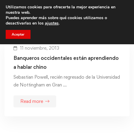
Utilizamos cookies para ofrecerte la mejor experiencia en
Trae a un amigo y llevaos un total de 75€ de descuento.
nuestra web.
Puedes aprender más sobre qué cookies utilizamos o
desactivarlas en los
ajustes
.
Aceptar
11 noviembre, 2013
Banqueros occidentales están aprendiendo
a hablar chino
Sebastian Powell, recién regresado de la Universidad
de Nottingham en Gran …
Read more