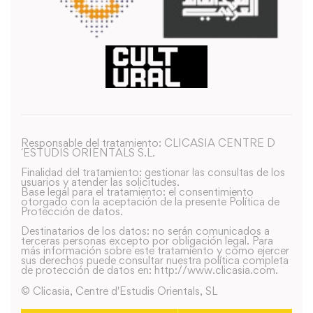
Responsable del tratamiento: CLICASIA CENTRE D
´ESTUDIS ORIENTALS S.L.
Finalidad del tratamiento: gestionar las consultas de los
usuarios y atender las solicitudes.
Base legal para el tratamiento: el consentimiento
otorgado con la aceptación de la presente Política de
Protección de datos.
Destinatarios de los datos: no serán comunicados a
terceras personas excepto por obligación legal. Para
más información sobre este tratamiento y como ejercer
sus derechos puede consultar nuestra política completa
de protección de datos en: http://www.clicasia.com.
© Clicasia, Centre d'Estudis Orientals, SL