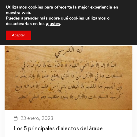
Utilizamos cookies para ofrecerte la mejor experiencia en
Trae a un amigo y llevaos un total de 75€ de descuento.
nuestra web.
Puedes aprender más sobre qué cookies utilizamos o
desactivarlas en los
ajustes
.
Aceptar
23 enero, 2023
Los 5 principales dialectos del árabe