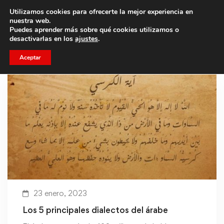
Utilizamos cookies para ofrecerte la mejor experiencia en
Trae a un amigo y llevaos un total de 75€ de descuento.
nuestra web.
Puedes aprender más sobre qué cookies utilizamos o
desactivarlas en los
ajustes
.
Aceptar
23 enero, 2023
Los 5 principales dialectos del árabe