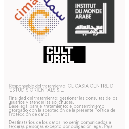
Responsable del tratamiento: CLICASIA CENTRE D
´ESTUDIS ORIENTALS S.L.
Finalidad del tratamiento: gestionar las consultas de los
usuarios y atender las solicitudes.
Base legal para el tratamiento: el consentimiento
otorgado con la aceptación de la presente Política de
Protección de datos.
Destinatarios de los datos: no serán comunicados a
terceras personas excepto por obligación legal. Para