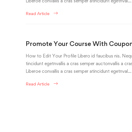
Liberoe convallis a cras semper atincidunt egetnval…
Read Article
Promote Your Course With Coupons
How to Edit Your Profile Libero id faucibus nis. Nequ
tincidunt egetnvallis a cras semper auctonvallis a c
Liberoe convallis a cras semper atincidunt egetnval…
Read Article