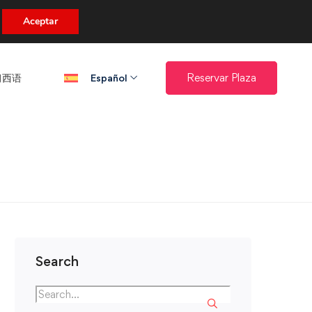
uento.
Aceptar
西语​
Reservar Plaza
Español
Search