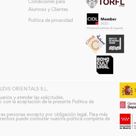
Condiciones para
Alumnos y Clientes
Política de privacidad
TUDIS ORIENTALS S.L.
uarios y atender las solicitudes.
o con la aceptación de la presente Política de
ras personas excepto por obligación legal. Para más
rechos puede consultar nuestra política completa de