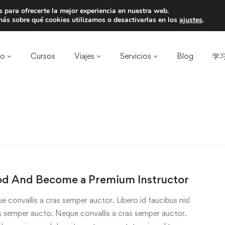
 para ofrecerte la mejor experiencia en nuestra web.
a un amigo y llevaos un total de 75€ de desc
ás sobre qué cookies utilizamos o desactivarlas en los
ajustes
.
ro
Cursos
Viajes
Servicios
Blog
学习
od And Become a Premium Instructor
e convallis a cras semper auctor. Libero id faucibus nisl
ras semper aucto. Neque convallis a cras semper auctor.