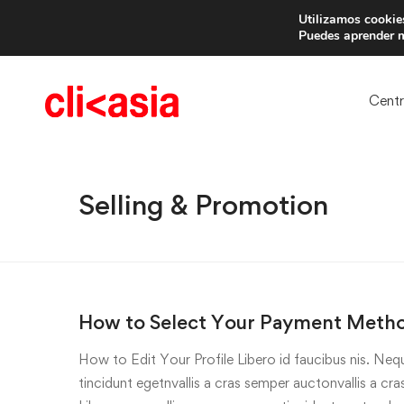
Utilizamos cookies
Trae 
Puedes aprender m
Cent
Selling & Promotion
How to Select Your Payment Meth
How to Edit Your Profile Libero id faucibus nis. Nequ
tincidunt egetnvallis a cras semper auctonvallis a c