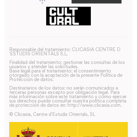
Responsable del tratamiento: CLICASIA CENTRE D
´ESTUDIS ORIENTALS S.L.
Finalidad del tratamiento: gestionar las consultas de los
usuarios y atender las solicitudes.
Base legal para el tratamiento: el consentimiento
otorgado con la aceptación de la presente Política de
Protección de datos.
Destinatarios de los datos: no serán comunicados a
terceras personas excepto por obligación legal. Para
más información sobre este tratamiento y como ejercer
sus derechos puede consultar nuestra política completa
de protección de datos en: http://www.clicasia.com.
© Clicasia, Centre d'Estudis Orientals, SL