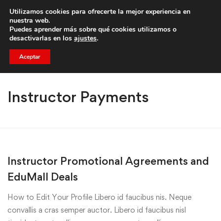
Utilizamos cookies para ofrecerte la mejor experiencia en
Trae a un amigo y llevaos un total de 75€ de descuento.
nuestra web.
Puedes aprender más sobre qué cookies utilizamos o
desactivarlas en los
ajustes
.
Aceptar
Instructor Payments
Instructor Promotional Agreements and
EduMall Deals
How to Edit Your Profile Libero id faucibus nis. Neque
convallis a cras semper auctor. Libero id faucibus nisl