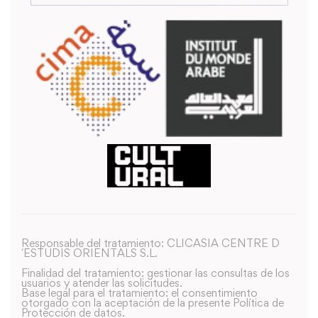
Responsable del tratamiento: CLICASIA CENTRE D
´ESTUDIS ORIENTALS S.L.
Finalidad del tratamiento: gestionar las consultas de los
usuarios y atender las solicitudes.
Base legal para el tratamiento: el consentimiento
otorgado con la aceptación de la presente Política de
Protección de datos.