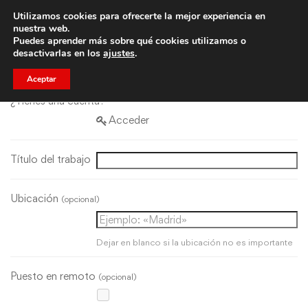
Utilizamos cookies para ofrecerte la mejor experiencia en
Trae a un amigo y llevaos un total de 75€ de descuento.
nuestra web.
Puedes aprender más sobre qué cookies utilizamos o
desactivarlas en los
ajustes
.
Aceptar
¿Tienes una cuenta?
Acceder
Título del trabajo
Ubicación
(opcional)
Dejar en blanco si la ubicación no es importante
Puesto en remoto
(opcional)