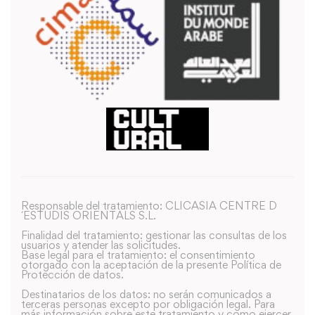
Responsable del tratamiento: CLICASIA CENTRE D
´ESTUDIS ORIENTALS S.L.
Finalidad del tratamiento: gestionar las consultas de los
usuarios y atender las solicitudes.
Base legal para el tratamiento: el consentimiento
otorgado con la aceptación de la presente Política de
Protección de datos.
Destinatarios de los datos: no serán comunicados a
terceras personas excepto por obligación legal. Para
más información sobre este tratamiento y como ejercer