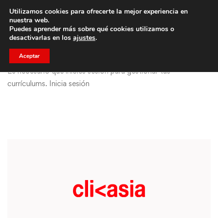
Utilizamos cookies para ofrecerte la mejor experiencia en
Trae a un amigo y llevaos un total de 75€ de descuento.
nuestra web.
Puedes aprender más sobre qué cookies utilizamos o
desactivarlas en los
ajustes
.
Aceptar
Es necesario que inicies sesión para gestionar tus
currículums.
Inicia sesión