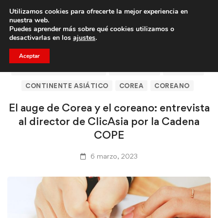
Utilizamos cookies para ofrecerte la mejor experiencia en
Trae a un amigo y llevaos un total de 75€ de descuento.
nuestra web.
Puedes aprender más sobre qué cookies utilizamos o
desactivarlas en los
ajustes
.
Aceptar
ARTÍCULOS DE CLICASIA
BARCELONA
CLICASIA
CONTINENTE ASIÁTICO
COREA
COREANO
El auge de Corea y el coreano: entrevista
al director de ClicAsia por la Cadena
COPE
6 marzo, 2023