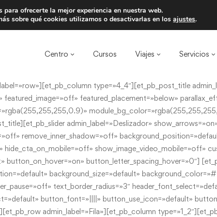
 para ofrecerte la mejor experiencia en nuestra web.
a un amigo y llevaos un total de 75€ de desc
ás sobre qué cookies utilizamos o desactivarlas en los
ajustes
.
Centro
Cursos
Viajes
Servicios
abel=»row»][et_pb_column type=»4_4″][et_pb_post_title admin_la
eatured_image=»off» featured_placement=»below» parallax_effe
=»rgba(255,255,255,0.9)» module_bg_color=»rgba(255,255,255,0
ost_title][et_pb_slider admin_label=»Deslizador» show_arrows=»
d=»off» remove_inner_shadow=»off» background_position=»defa
 hide_cta_on_mobile=»off» show_image_video_mobile=»off» cus
t» button_on_hover=»on» button_letter_spacing_hover=»0″] [et_
on=»default» background_size=»default» background_color=»#ff
r_pause=»off» text_border_radius=»3″ header_font_select=»defau
t=»default» button_font=»||||» button_use_icon=»default» butt
w][et_pb_row admin_label=»Fila»][et_pb_column type=»1_2″][et_p