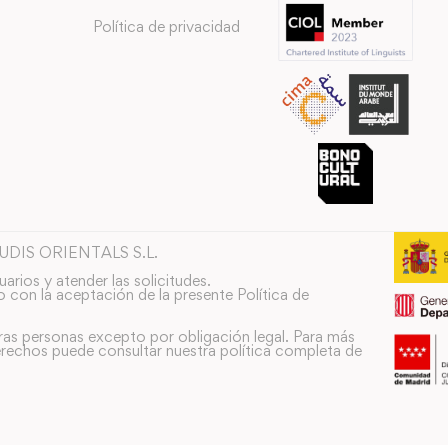
Política de privacidad
TUDIS ORIENTALS S.L.
uarios y atender las solicitudes.
o con la aceptación de la presente Política de
ras personas excepto por obligación legal. Para más
rechos puede consultar nuestra política completa de