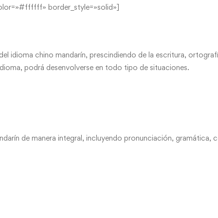
lor=»#ffffff» border_style=»solid»]
del idioma chino mandarín, prescindiendo de la escritura, ortogra
idioma, podrá desenvolverse en todo tipo de situaciones.
arín de manera integral, incluyendo pronunciación, gramática, co