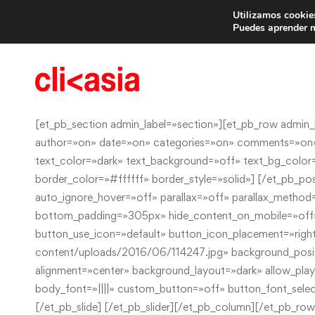
Utilizamos cookies
Trae 
Puedes aprender m
[et_pb_section admin_label=»section»][et_pb_row admin_l
author=»on» date=»on» categories=»on» comments=»on» f
text_color=»dark» text_background=»off» text_bg_color
border_color=»#ffffff» border_style=»solid»] [/et_pb_p
auto_ignore_hover=»off» parallax=»off» parallax_metho
bottom_padding=»305px» hide_content_on_mobile=»off»
button_use_icon=»default» button_icon_placement=»righ
content/uploads/2016/06/114247.jpg» background_positi
alignment=»center» background_layout=»dark» allow_playe
body_font=»||||» custom_button=»off» button_font_selec
[/et_pb_slide] [/et_pb_slider][/et_pb_column][/et_pb_ro