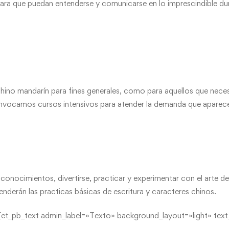
al para que puedan entenderse y comunicarse en lo imprescindible d
hino mandarín para fines generales, como para aquellos que necesi
convocamos cursos intensivos para atender la demanda que aparec
conocimientos, divertirse, practicar y experimentar con el arte de l
aprenderán las practicas básicas de escritura y caracteres chinos.
et_pb_text admin_label=»Texto» background_layout=»light» text_