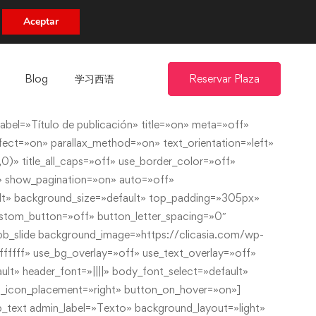
uento.
Aceptar
Blog
学习西语​
Reservar Plaza
bel=»Título de publicación» title=»on» meta=»off»
ct=»on» parallax_method=»on» text_orientation=»left»
)» title_all_caps=»off» use_border_color=»off»
on» show_pagination=»on» auto=»off»
ult» background_size=»default» top_padding=»305px»
tom_button=»off» button_letter_spacing=»0″
pb_slide background_image=»https://clicasia.com/wp-
ffff» use_bg_overlay=»off» use_text_overlay=»off»
lt» header_font=»||||» body_font_select=»default»
on_icon_placement=»right» button_on_hover=»on»]
b_text admin_label=»Texto» background_layout=»light»