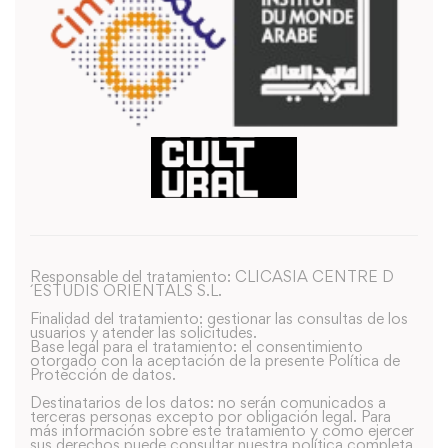
Responsable del tratamiento: CLICASIA CENTRE D
´ESTUDIS ORIENTALS S.L.
Finalidad del tratamiento: gestionar las consultas de los
usuarios y atender las solicitudes.
Base legal para el tratamiento: el consentimiento
otorgado con la aceptación de la presente Política de
Protección de datos.
Destinatarios de los datos: no serán comunicados a
terceras personas excepto por obligación legal. Para
más información sobre este tratamiento y como ejercer
sus derechos puede consultar nuestra política completa