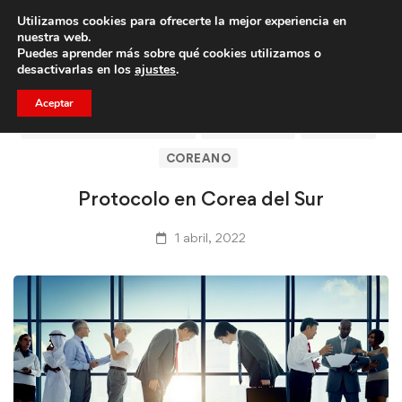
Utilizamos cookies para ofrecerte la mejor experiencia en
Trae a un amigo y llevaos un total de 75€ de descuento.
nuestra web.
Puedes aprender más sobre qué cookies utilizamos o
desactivarlas en los
ajustes
.
Aceptar
ARTÍCULOS DE CLICASIA
BARCELONA
CLICASIA
COREANO
Protocolo en Corea del Sur
1 abril, 2022