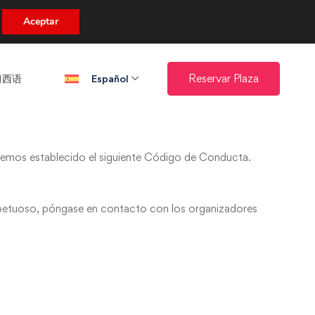
uento.
Aceptar
西语​
Reservar Plaza
Español
 hemos establecido el siguiente Código de Conducta.
spetuoso, póngase en contacto con los organizadores