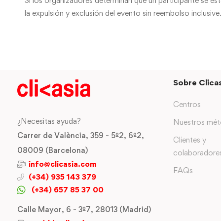
Si los organizadores determinan que un participante se e
la expulsión y exclusión del evento sin reembolso inclusive
Sobre Clicas
Centros
¿Necesitas ayuda?
Nuestros mé
Carrer de València, 359 - 5º2, 6º2,
Clientes y
08009 (Barcelona)
colaboradore
info@clicasia.com
FAQs
(+34) 935 143 379
(+34) 657 85 37 00
Calle Mayor, 6 - 3º7, 28013 (Madrid)