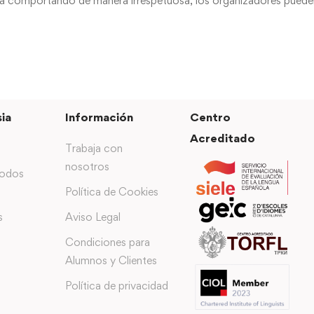
stá comportando de manera irrespetuosa, los organizadores puede
.
ia
Información
Centro
Acreditado
Trabaja con
nosotros
todos
Política de Cookies
s
Aviso Legal
Condiciones para
Alumnos y Clientes
Política de privacidad