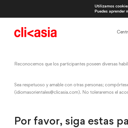
Utilizamos cookies
Trae 
Puedes aprender m
Cent
Reconocemos que los participantes poseen diversas habil
Sea respetuoso y amable con otras personas; compórtese
(idiomasorientales@clicasia.com). No toleraremos el acos
Por favor, siga estas p