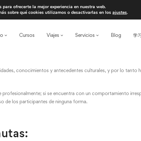
 para ofrecerte la mejor experiencia en nuestra web.
a un amigo y llevaos un total de 75€ de desc
ás sobre qué cookies utilizamos o desactivarlas en los
ajustes
.
ro
Cursos
Viajes
Servicios
Blog
学习
idades, conocimientos y antecedentes culturales, y por lo tanto
 profesionalmente; si se encuentra con un comportamiento irre
o de los participantes de ninguna forma.
autas: