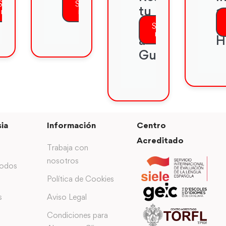
Saber
Saber
nversacional
avanzada
tu
a
más
más
viaje
l
Saber
más
a
H
Guiyang
ia
Información
Centro
Acreditado
Trabaja con
nosotros
todos
Política de Cookies
s
Aviso Legal
Condiciones para