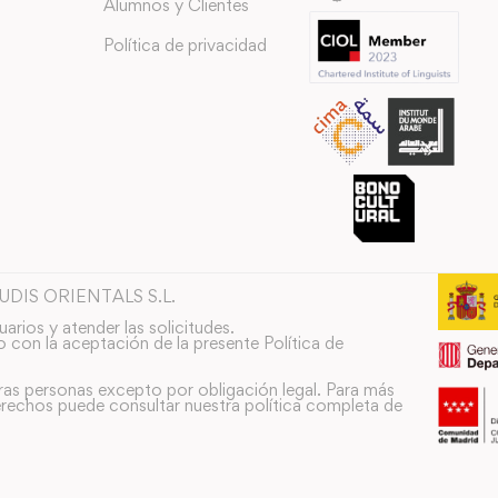
Alumnos y Clientes
Política de privacidad
TUDIS ORIENTALS S.L.
uarios y atender las solicitudes.
o con la aceptación de la presente Política de
ras personas excepto por obligación legal. Para más
rechos puede consultar nuestra política completa de