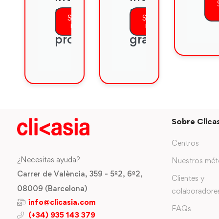
a
a
co
Saber
Saber
la
la
más
más
pronunciación
gramática
Sobre Clicas
Centros
¿Necesitas ayuda?
Nuestros mé
Carrer de València, 359 - 5º2, 6º2,
Clientes y
08009 (Barcelona)
colaboradore
info@clicasia.com
FAQs
(+34) 935 143 379