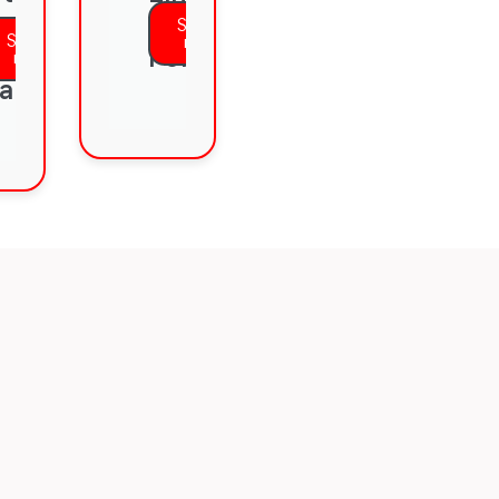
I:
Saber
Saber
más
os
Fonética
más
anzi