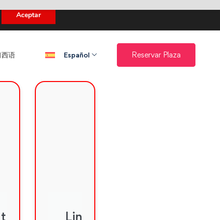
uento.
Aceptar
西语​
Reservar Plaza
Español
ntroducción
Lingüística