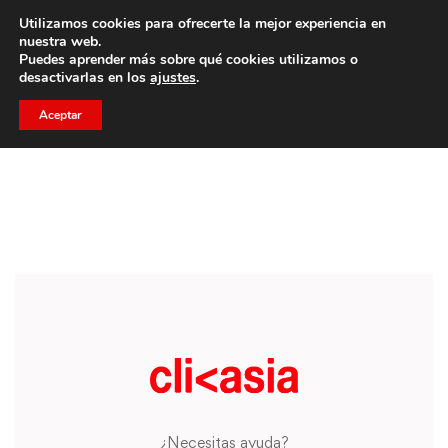
Utilizamos cookies para ofrecerte la mejor experiencia en
Trae a un amigo y llevaos un total de 75€ de descuento.
nuestra web.
Puedes aprender más sobre qué cookies utilizamos o
desactivarlas en los
ajustes
.
Aceptar
¿Necesitas ayuda?