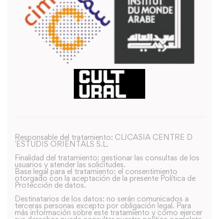
Responsable del tratamiento: CLICASIA CENTRE D
´ESTUDIS ORIENTALS S.L.
Finalidad del tratamiento: gestionar las consultas de los
usuarios y atender las solicitudes.
Base legal para el tratamiento: el consentimiento
otorgado con la aceptación de la presente Política de
Protección de datos.
Destinatarios de los datos: no serán comunicados a
terceras personas excepto por obligación legal. Para
más información sobre este tratamiento y como ejercer