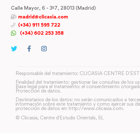
Calle Mayor, 6 - 3º7, 28013 (Madrid)
madrid@clicasia.com
(+34) 911 595 722
(+34) 602 253 358
Responsable del tratamiento: CLICASIA CENTRE D´ES
Finalidad del tratamiento: gestionar las consultas de los us
Base legal para el tratamiento: el consentimiento otorgad
Protección de datos.
Destinatarios de los datos: no serán comunicados a terce
información sobre este tratamiento y como ejercer sus de
protección de datos en: http://www.clicasia.com.
© Clicasia, Centre d'Estudis Orientals, SL
También puedes usar los formularios que encontrarás en la página