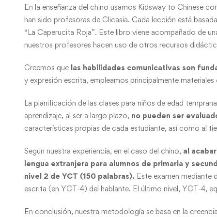
En la enseñanza del chino usamos Kidsway to Chinese como 
han sido profesoras de Clicasia. Cada lección está basad
“La Caperucita Roja”. Este libro viene acompañado de un
nuestros profesores hacen uso de otros recursos didáctic
Creemos que
las habilidades comunicativas son fun
y expresión escrita, empleamos principalmente materiale
La planificación de las clases para niños de edad tempran
aprendizaje, al ser a largo plazo,
no pueden ser evaluado
características propias de cada estudiante, así como al t
Según nuestra experiencia, en el caso del chino,
al acabar
lengua extranjera para alumnos de primaria y secund
nivel 2 de YCT (150 palabras).
Este examen mediante dif
escrita (en YCT-4) del hablante. El último nivel, YCT-4, 
En conclusión, nuestra metodología se basa en la creenci