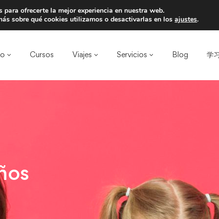
 para ofrecerte la mejor experiencia en nuestra web.
a un amigo y llevaos un total de 75€ de desc
ás sobre qué cookies utilizamos o desactivarlas en los
ajustes
.
ro
Cursos
Viajes
Servicios
Blog
学习
ños