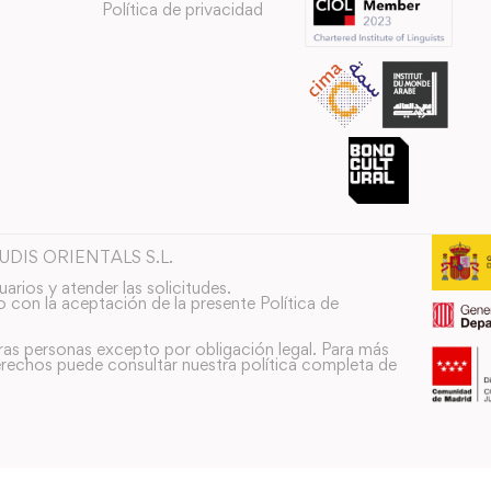
Política de privacidad
TUDIS ORIENTALS S.L.
uarios y atender las solicitudes.
o con la aceptación de la presente Política de
ras personas excepto por obligación legal. Para más
rechos puede consultar nuestra política completa de