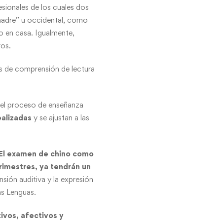
sionales de los cuales dos
 madre” u occidental, como
 o en casa. Igualmente,
ros.
as de comprensión de lectura
 del proceso de enseñanza
ealizadas
y se ajustan a las
T (El examen de chino como
rimestres, ya tendrán un
sión auditiva y la expresión
as Lenguas.
ivos, afectivos y