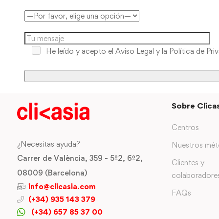
He leído y acepto
el Aviso Legal y la Política de Pri
Sobre Clicas
Centros
¿Necesitas ayuda?
Nuestros mé
Carrer de València, 359 - 5º2, 6º2,
Clientes y
08009 (Barcelona)
colaboradore
info@clicasia.com
FAQs
(+34) 935 143 379
(+34) 657 85 37 00