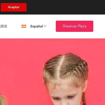
uento.
Aceptar
西语​
Reservar Plaza
Español