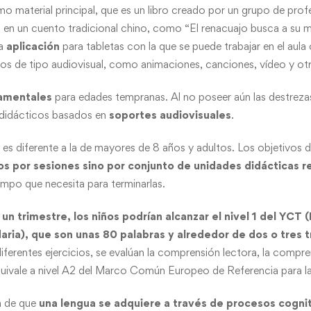
material principal, que es un libro creado por un grupo de profe
a en un cuento tradicional chino, como “El renacuajo busca a su
a
aplicación
para tabletas con la que se puede trabajar en el aula
os de tipo audiovisual, como animaciones, canciones, vídeo y ot
damentales
para edades tempranas. Al no poseer aún las destrez
s didácticos basados en
soportes audiovisuales
.
a es diferente a la de mayores de 8 años y adultos. Los objetivos
s por sesiones sino por conjunto de unidades didácticas r
iempo que necesita para terminarlas.
 un trimestre, los niños podrían alcanzar el nivel 1 del YC
aria), que son unas 80 palabras y alrededor de dos o tres t
erentes ejercicios, se evalúan la comprensión lectora, la compren
equivale a nivel A2 del Marco Común Europeo de Referencia para l
a de que
una lengua se adquiere a través de procesos cognit