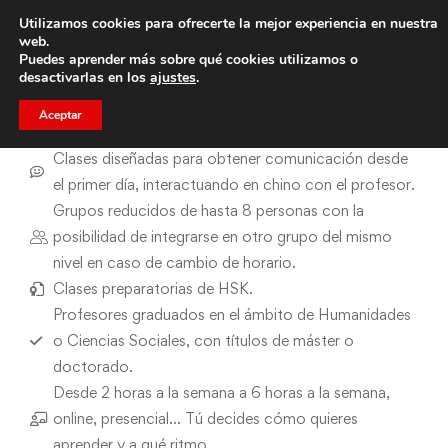
Curso de chino
Utilizamos cookies para ofrecerte la mejor experiencia en nuestra
web.
¿Quieres aprender chino? ¡Aprende de los mejores! Nuestros
profesores nativos te enseñarán chino desde lo más básico
Puedes aprender más sobre qué cookies utilizamos o
hasta lo más avanzado, como aprender a leer y escribir
desactivarlas en los
ajustes
.
hangeul.
Aceptar
Infórmate sin compromiso
Clases diseñadas para
obtener comunicación desde
el primer día, interactuando en chino con el profesor.
Grupos reducidos de hasta 8 personas con la
posibilidad de integrarse en otro grupo del mismo
nivel en caso de cambio de horario.
Clases preparatorias de HSK.
Profesores graduados en el ámbito de Humanidades
o Ciencias Sociales, con títulos de máster o
doctorado.
Desde 2 horas a la semana a 6 horas a la semana,
online, presencial… Tú decides cómo quieres
aprender y a qué ritmo.