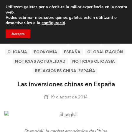
Porta un amic i emporteu-vos un total de 75€ de
Utilitzem galetes per a oferir-te la millor experiència en la nostra
descompte.
web.
Podeu esbrinar més sobre quines galetes estem utilitzant o
desactivar-les a la
configuració
.
Accepta
ARTÍCULOS DE CLICASIA
BARCELONA
CHINA
CLICASIA
ECONOMÍA
ESPAÑA
GLOBALIZACIÓN
NOTICIAS ACTUALIDAD
NOTICIAS CLIC ASIA
RELACIONES CHINA-ESPAÑA
Las inversiones chinas en España
19 d'agost de 2014
Shanghái, la capital económica de China.