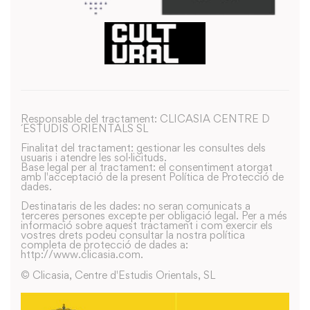
Responsable del tractament: CLICASIA CENTRE D
´ESTUDIS ORIENTALS SL
Finalitat del tractament: gestionar les consultes dels
usuaris i atendre les sol·licituds.
Base legal per al tractament: el consentiment atorgat
amb l'acceptació de la present Política de Protecció de
dades.
Destinataris de les dades: no seran comunicats a
terceres persones excepte per obligació legal. Per a més
informació sobre aquest tractament i com exercir els
vostres drets podeu consultar la nostra política
completa de protecció de dades a:
http://www.clicasia.com.
© Clicasia, Centre d'Estudis Orientals, SL