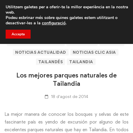
Porta un amic i emporteu-vos un total de 75€ de
Utilitzem galetes per a oferir-te la millor experiència en la nostra
descompte.
web.
Podeu esbrinar més sobre quines galetes estem utilitzant o
desactivar-les a la
configuració
.
Accepta
ARTÍCULOS DE CLICASIA
BARCELONA
CLICASIA
NOTICIAS ACTUALIDAD
NOTICIAS CLIC ASIA
TAILANDÉS
TAILANDIA
Los mejores parques naturales de
Tailandia
18 d'agost de 2014
La mejor manera de conocer los bosques y selvas de este
fascinante país es yendo de excursión por alguno de los
excelentes parques naturales que hay en Tailandia. En todos