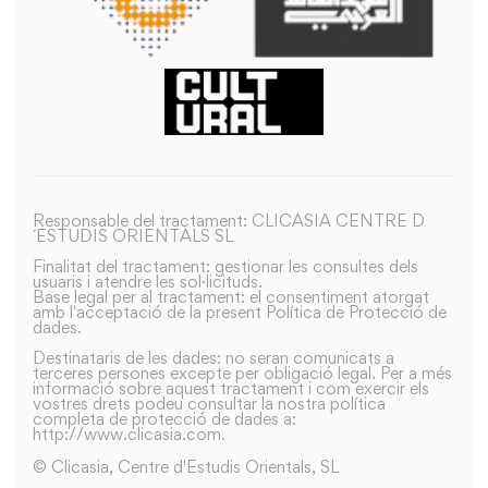
Responsable del tractament: CLICASIA CENTRE D
´ESTUDIS ORIENTALS SL
Finalitat del tractament: gestionar les consultes dels
usuaris i atendre les sol·licituds.
Base legal per al tractament: el consentiment atorgat
amb l'acceptació de la present Política de Protecció de
dades.
Destinataris de les dades: no seran comunicats a
terceres persones excepte per obligació legal. Per a més
informació sobre aquest tractament i com exercir els
vostres drets podeu consultar la nostra política
completa de protecció de dades a:
http://www.clicasia.com.
© Clicasia, Centre d'Estudis Orientals, SL