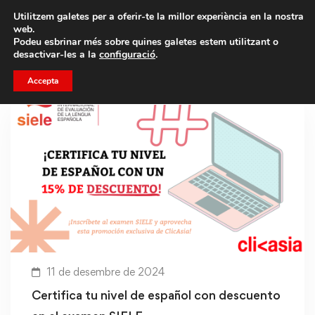
Porta un amic i emporteu-vos un total de 75€ de
Utilitzem galetes per a oferir-te la millor experiència en la nostra
descompte.
web.
Podeu esbrinar més sobre quines galetes estem utilitzant o
desactivar-les a la
configuració
.
Accepta
11 de desembre de 2024
Certifica tu nivel de español con descuento