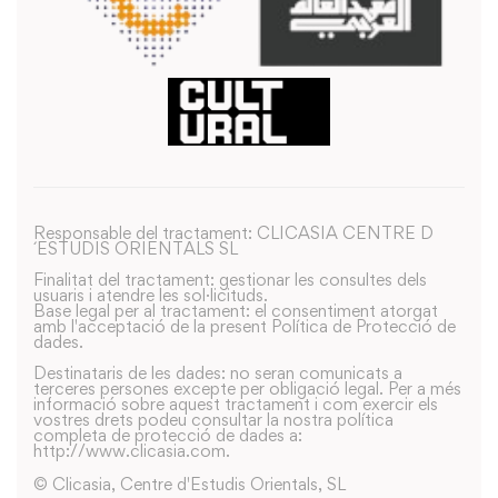
Responsable del tractament: CLICASIA CENTRE D
´ESTUDIS ORIENTALS SL
Finalitat del tractament: gestionar les consultes dels
usuaris i atendre les sol·licituds.
Base legal per al tractament: el consentiment atorgat
amb l'acceptació de la present Política de Protecció de
dades.
Destinataris de les dades: no seran comunicats a
terceres persones excepte per obligació legal. Per a més
informació sobre aquest tractament i com exercir els
vostres drets podeu consultar la nostra política
completa de protecció de dades a:
http://www.clicasia.com.
© Clicasia, Centre d'Estudis Orientals, SL