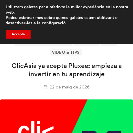
Porta un amic i emporteu-vos un total de 75€ de
Utilitzem galetes per a oferir-te la millor experiència en la nostra
descompte.
web.
Podeu esbrinar més sobre quines galetes estem utilitzant o
desactivar-les a la
configuració
.
Accepta
ARTÍCULOS DE CLICASIA
CLICASIA
GUÍA
VIDEO & TIPS
ClicAsia ya acepta Pluxee: empieza a
invertir en tu aprendizaje
22 de maig de 2026